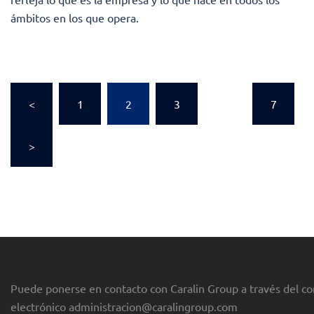
ámbitos en los que opera.
Paginación
<
1
2
3
…
7
de
entradas
>
Puede ponerse en contacto con Caralin Group a través del co
electrónico
administracion@caralingroup.com