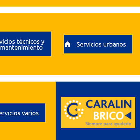
vicios técnicos y
Servicios urbanos
 mantenimiento
ervicios varios