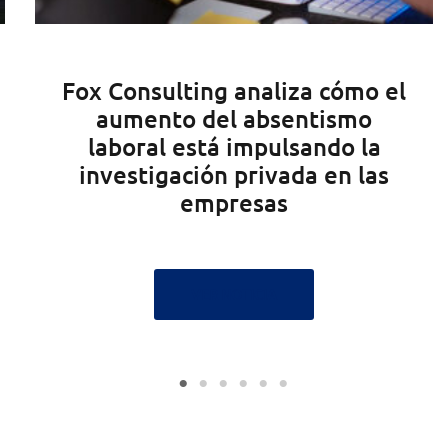
a cómo el
Nuestro resumen de la 
tismo
NO-DO del 31 de julio 
ndo la
 en las
VER NOTICIA