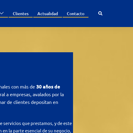
Search
Clientes
Actualidad
Contacto
30 años de
nales con más de
ral a empresas, avalados por la
ar de clientes depositan en
e servicios que prestamos, y de este
en la parte esencial de su negocio,