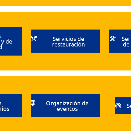
s
Servicios de
Ser
 y de
restauración
de
d
s
Organización de
S
rios
eventos