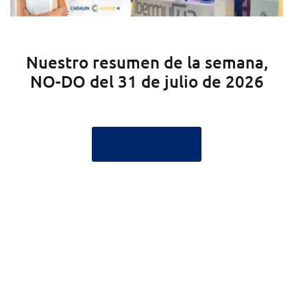
semana,
Canarias, Baleares y Barc
de 2026
concentran las oportunid
para la inversión hotele
detalla Caralin Group R
Estate
VER NOTICIA