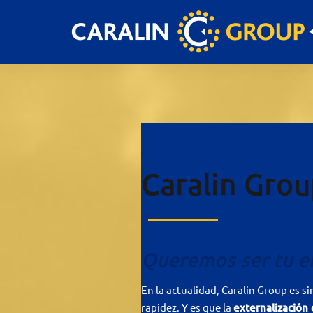
Skip
to
content
Caralin Gro
Queremos ser tu 
En la actualidad, Caralin Group es si
rapidez. Y es que la
externalización 