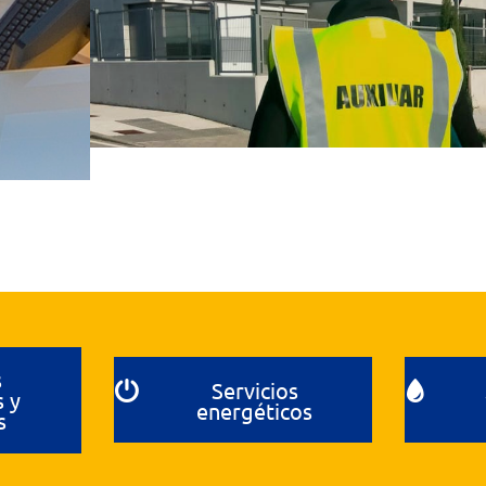
s
Servicios
s y
energéticos
s