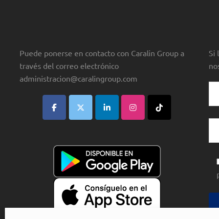
Puede ponerse en contacto con Caralin Group a
Si
través del correo electrónico
no
administracion@caralingroup.com