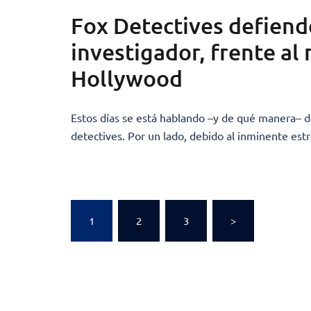
Fox Detectives defiend
investigador, frente al
Hollywood
Estos días se está hablando –y de qué manera– d
detectives. Por un lado, debido al inminente est
Paginación
1
2
3
>
de
entradas