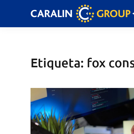
Skip
to
content
Etiqueta:
fox con