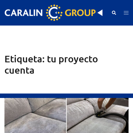
Skip
to
Search
Togg
men
content
Etiqueta:
tu proyecto
cuenta