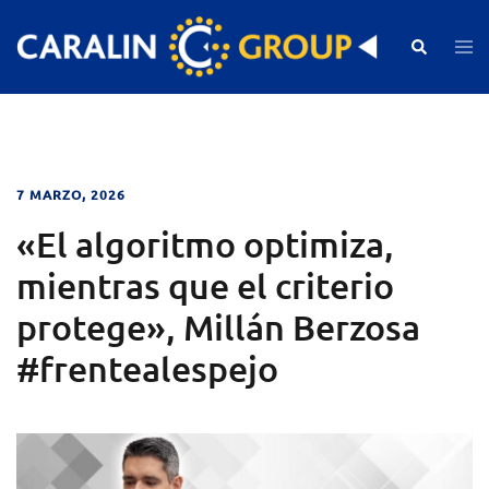
Skip
to
Search
Togg
men
content
7 MARZO, 2026
«El algoritmo optimiza,
mientras que el criterio
protege», Millán Berzosa
#frentealespejo