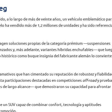
reg
do, a lo largo de más de veinte años, un vehículo emblemático pa
o ha vendido más de 1,2 millones de unidades y ha sido referenci
swagen soluciones propias de la categoría prémium —suspensiones
anzados y, más adelante, variantes híbridas enchufables— que lue
 histórico como buque insignia del fabricante alemán lo convierte
llamativos que han cimentado su reputación de robustez y fiabilida
ta participaciones destacadas en competiciones
off-road
y prueba
as de largo alcance— que demostraron su capacidad para afrontar 
de un SUV capaz de combinar confort, tecnología y aptitudes
utomoción.