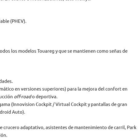
fable (PHEV).
a todos los modelos Touareg y que se mantienen como señas de
idades.
tico en versiones superiores) para la mejora del confort en
ducción
off-road
o deportiva.
gama (Innovision Cockpit / Virtual Cockpit y pantallas de gran
droid Auto).
de crucero adaptativo, asistentes de mantenimiento de carril, Park
ión.