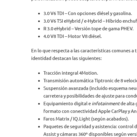
3.0 V6 TDI – Con opciones diésel y gasolina.
3.0 V6 TSI eHybrid / e-Hybrid – Híbrido enchu
R 3.0 eHybrid – Versión tope de gama PHEV.
4.0 V8 TDI – Motor V8 diésel.
En lo que respecta a las características comunes 
identidad destacan las siguientes:
Tracción integral 4Motion.
Transmisión automática Tiptronic de 8 veloc
Suspensión avanzada (incluido esquema neumá
carretera y posibilidades de ajuste para con
Equipamiento digital e
infotainment
de alta 
formato con conectividad Apple CarPlay y An
Faros Matrix / IQ.Light (según acabados).
Paquetes de seguridad y asistencia: control 
Assist y cámaras 360º disponibles según vers