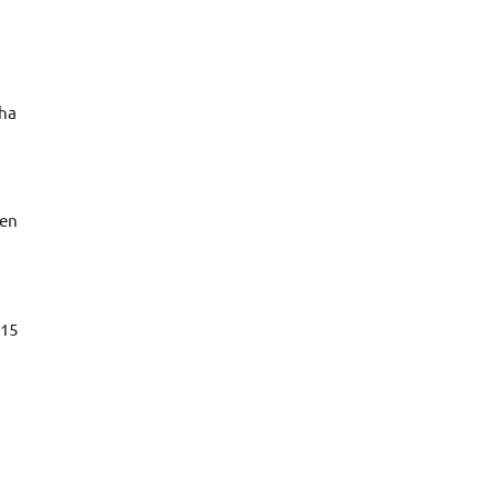
 ha
cen
 15
a