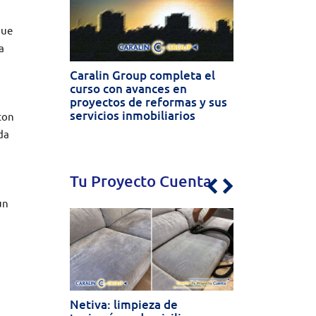
que
a
Caralin Group completa el
curso con avances en
proyectos de reformas y sus
servicios inmobiliarios
con
da
Tu Proyecto Cuenta
Previous
Next
un
Netiva: limpieza de