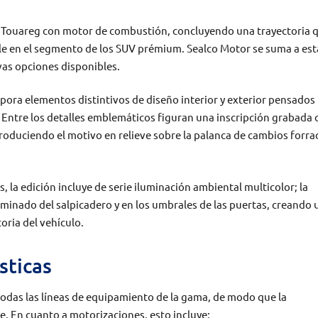
del Touareg con motor de combustión, concluyendo una trayectoria 
le en el segmento de los SUV prémium. Sealco Motor se suma a est
vas opciones disponibles.
orpora elementos distintivos de diseño interior y exterior pensados
 Entre los detalles emblemáticos figuran una inscripción grabada 
eproduciendo el motivo en relieve sobre la palanca de cambios forra
, la edición incluye de serie iluminación ambiental multicolor; la
uminado del salpicadero y en los umbrales de las puertas, creando 
oria del vehículo.
sticas
 todas las líneas de equipamiento de la gama, de modo que la
te. En cuanto a motorizaciones, esto incluye: