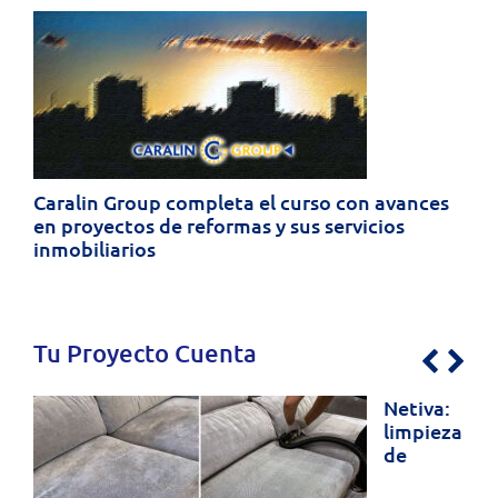
Previo
Nex
Group completa el curso con avances
tos de reformas y sus servicios
rios
Fox Consulting
absentismo lab
investigación p
Tu Proyecto Cuenta
Previo
Nex
Netiva:
limpieza
de