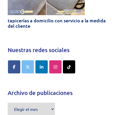
s a domicilio con servicio a la medida
te
Nuestras redes sociales
kombucha, la be
España vaciad
Archivo de publicaciones
Archivo
de