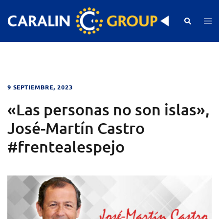
Skip
to
Search
Togg
men
content
9 SEPTIEMBRE, 2023
«Las personas no son islas»,
José-Martín Castro
#frentealespejo