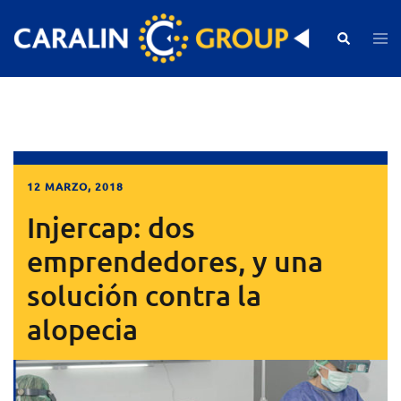
Skip
to
Search
Togg
men
content
12 MARZO, 2018
Injercap: dos
emprendedores, y una
solución contra la
alopecia