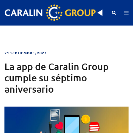
Skip
to
Search
Togg
men
content
21 SEPTIEMBRE, 2023
La app de Caralin Group
cumple su séptimo
aniversario