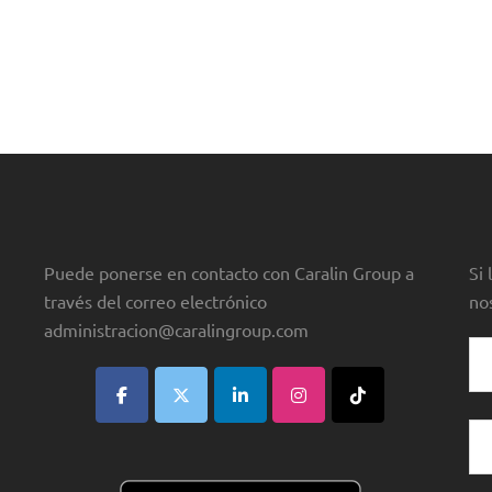
Puede ponerse en contacto con Caralin Group a
Si
través del correo electrónico
no
administracion@caralingroup.com