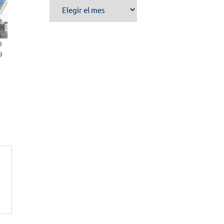
Archivo
de
publicaciones
O
9